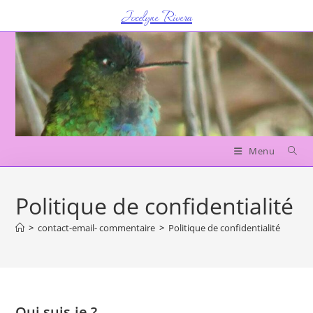
Skip
Jocelyne Rivera
to
content
Menu
Politique de confidentialité
>
contact-email- commentaire
>
Politique de confidentialité
Qui suis-je ?